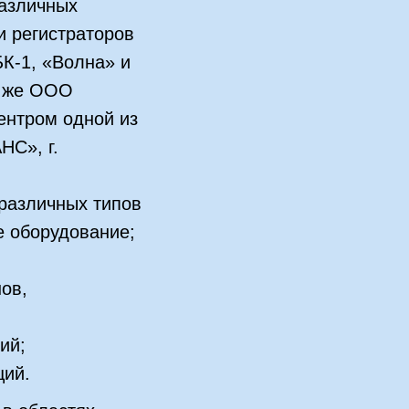
различных
и регистраторов
К-1, «Волна» и
к же ООО
ентром одной из
НС», г.
различных типов
е оборудование;
ов,
ий;
ций.