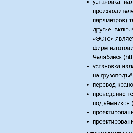
установка, на
производителе
параметров) 
другие, включ
«ЭСТе» являе
фирм изготов
Челябинск (htt
установка нал
на грузоподъё
перевод крано
проведение те
подъёмников 
проектировани
проектировани