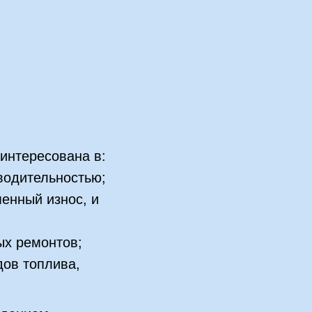
интересована в:
зводительностью;
енный износ, и
ых ремонтов;
дов топлива,