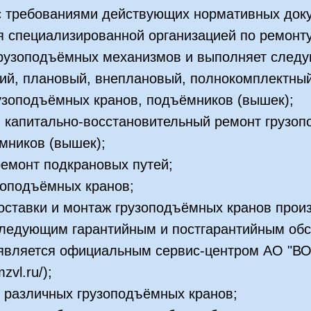
 с требованиями действующих нормативных до
 специализированной организацией по ремонту
рузоподъёмных механизмов и выполняет следу
ий, плановый, внеплановый, полнокомплектный
узоподъёмных кранов, подъёмников (вышек);
и капитально-восстановительный ремонт грузо
мников (вышек);
ремонт подкрановых путей;
зоподъёмных кранов;
оставки и монтаж грузоподъёмных кранов прои
ледующим гарантийным и постгарантийным об
вляется официальным сервис-центром АО "В
zvl.ru/);
 различных грузоподъёмных кранов;