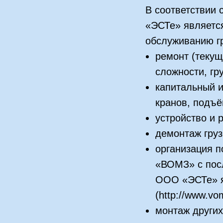
В соответствии
«ЭСТе» является
обслуживанию г
ремонт (текущ
сложности, гр
капитальный 
кранов, подъё
устройство и 
демонтаж гру
организация п
«ВОМЗ» с пос
ООО «ЭСТе» я
(http://www.vom
монтаж других