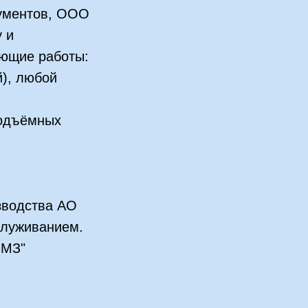
кументов, ООО
 и
ющие работы:
), любой
подъёмных
зводства АО
служиванием.
ОМЗ"