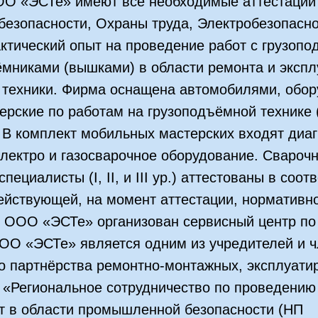
О «ЭСТе» имеют все необходимые аттестации 
езопасности, Охраны труда, Электробезопасно
ктический опыт на проведение работ с грузоп
мниками (вышками) в области ремонта и экспл
 техники. Фирма оснащена автомобилями, обор
рские по работам на грузоподъёмной технике 
) В комплект мобильных мастерских входят диаг
электро и газосварочное оборудование. Свароч
пециалисты (I, II, и III ур.) аттестованы в соот
ействующей, на момент аттестации, нормативн
В ООО «ЭСТе» организован сервисный центр по
ООО «ЭСТе» является одним из учредителей и 
о партнёрства ремонтно-монтажных, эксплуат
 «Региональное сотрудничество по проведению
т в области промышленной безопасности (НП