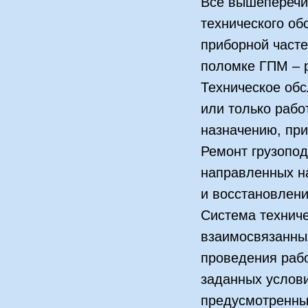
Всё вышеперечи
технического об
приборной часте
поломке ГПМ – 
Техническое об
или только рабо
назначению, при
Ремонт грузопо
направленных на
и восстановлени
Система техниче
взаимосвязанны
проведения раб
заданных услови
предусмотренны