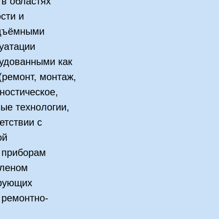
в областях
сти и
одъёмными
уатации
удованными как
(ремонт, монтаж,
ностическое,
ные технологии,
ветствии с
ой
 приборам
членом
ирующих
 ремонтно-