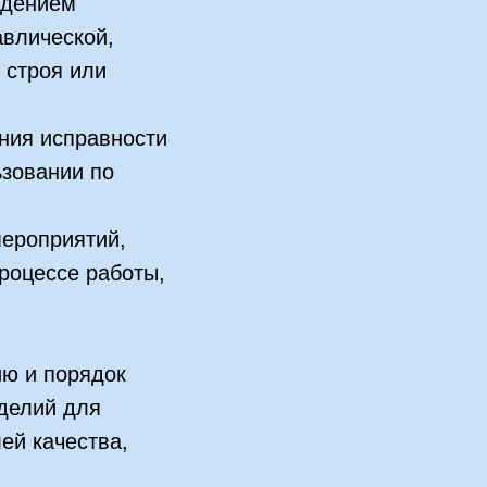
едением
авлической,
 строя или
ния исправности
ьзовании по
мероприятий,
роцессе работы,
ю и порядок
делий для
ей качества,